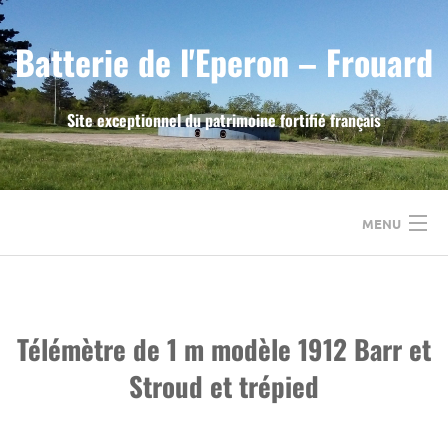
Skip
to
Batterie de l'Eperon – Frouard
content
Site exceptionnel du patrimoine fortifié français
MENU
ACCUEIL
LE FORT DE FROUARD
Télémètre de 1 m modèle 1912 Barr et
Stroud et trépied
LA BATTERIE DE L’EPERON
L’ASSOCIATION A.S.P.F.F.