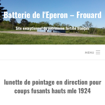
Skip
to
Batterie de l'Eperon – Frouard
content
Site exceptionnel du patrimoine fortifié français
MENU
ACCUEIL
LE FORT DE FROUARD
lunette de pointage en direction pour
coups fusants hauts mle 1924
LA BATTERIE DE L’EPERON
L’ASSOCIATION A.S.P.F.F.